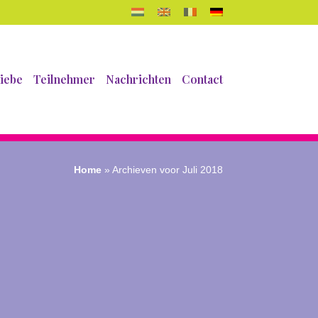
iebe
Teilnehmer
Nachrichten
Contact
Home
»
Archieven voor Juli 2018