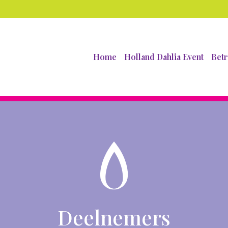
Home
Holland Dahlia Event
Betr
Deelnemers