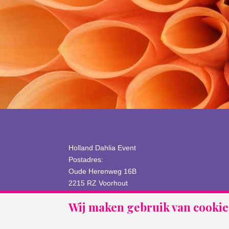
Holland Dahlia Event
Postadres:
Oude Herenweg 16B
2215 RZ Voorhout
info@HollandDahliaEvent.com
Wij maken gebruik van cookie
www.HollandDahliaEvent.com