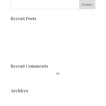
Recent Posts
Holland Dahlia Event viert jubileumjaar
Dahlia mozaïeken
Ontmoet Pien Valk
Corso wagen en stoel
Leerlingen beroepsopleiding Vonk stijlen arrangementen
Recent Comments
Een WordPress commentator
op
Dahliateelt bundelt
krachten voor eerste Holland Dahlia Event
Archives
juli 2026
augustus 2025