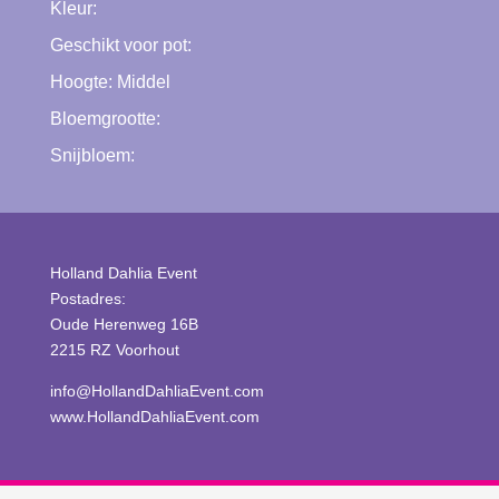
Kleur:
Geschikt voor pot:
Hoogte:
Middel
Bloemgrootte:
Snijbloem:
Holland Dahlia Event
Postadres:
Oude Herenweg 16B
2215 RZ Voorhout
info@HollandDahliaEvent.com
www.HollandDahliaEvent.com