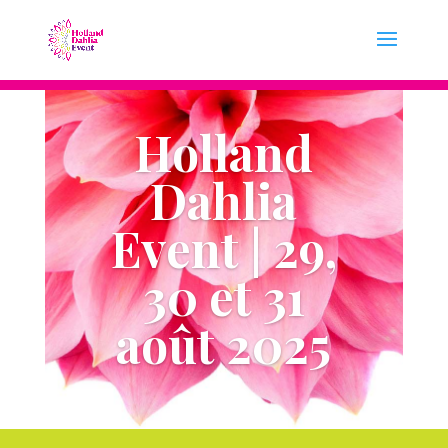
Holland
Dahlia
Event | 29,
30 et 31
août 2025