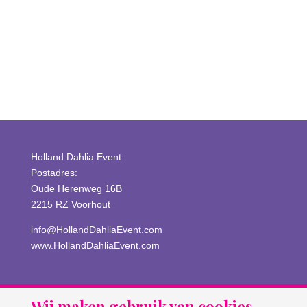
Anmelden
Eintrags-Feed
Kommentar-Feed
WordPress.org
Holland Dahlia Event
Postadres:
Oude Herenweg 16B
2215 RZ Voorhout
info@HollandDahliaEvent.com
www.HollandDahliaEvent.com
Wij maken gebruik van cookies