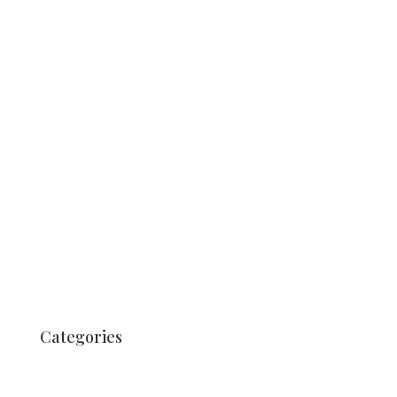
Juni 2020
April 2020
August 2019
Juli 2019
Mai 2019
August 2018
Juli 2018
März 2018
August 2017
Juli 2017
Juni 2017
Categories
Unkategorisiert
Nachrichten