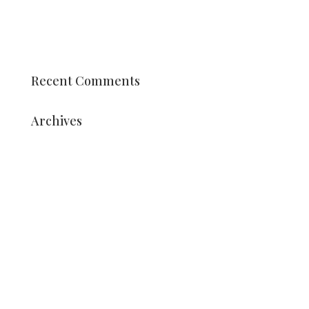
Schüler der Berufsausbildung Vonk gestalten
Arrangements
Datum Holland Dahlia Event 2025 ist bekannt
Recent Comments
Archives
August 2025
Juli 2025
Mai 2025
März 2025
Dezember 2024
Oktober 2024
September 2024
März 2024
Juli 2023