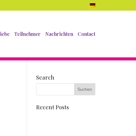
iebe
Teilnehmer
Nachrichten
Contact
Search
Recent Posts
Dahlienmosaike
Lernen Sie Pien Valk kennen
Corso-Wagen und Stuhl