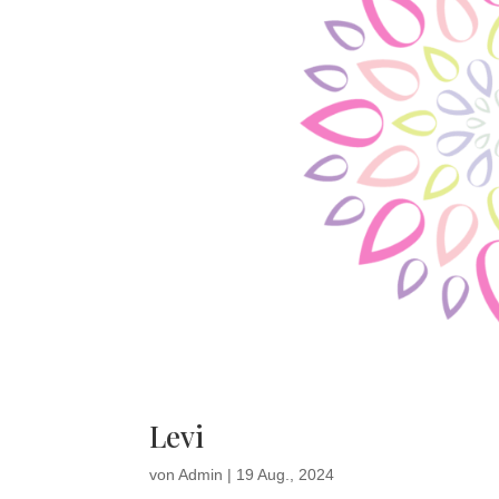
Levi
von
Admin
|
19 Aug., 2024