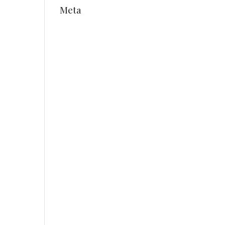
Meta
Anmelden
Eintrags-Feed
Kommentar-Feed
WordPress.org