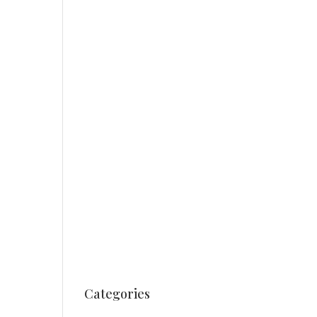
August 2020
Juli 2020
Juni 2020
April 2020
August 2019
Juli 2019
Mai 2019
August 2018
Juli 2018
März 2018
August 2017
Juli 2017
Juni 2017
Categories
Unkategorisiert