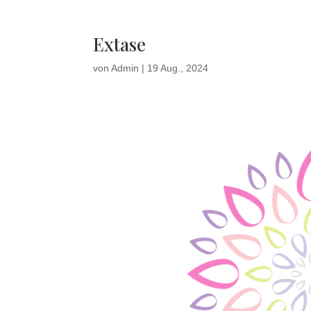
Extase
von
Admin
|
19 Aug., 2024