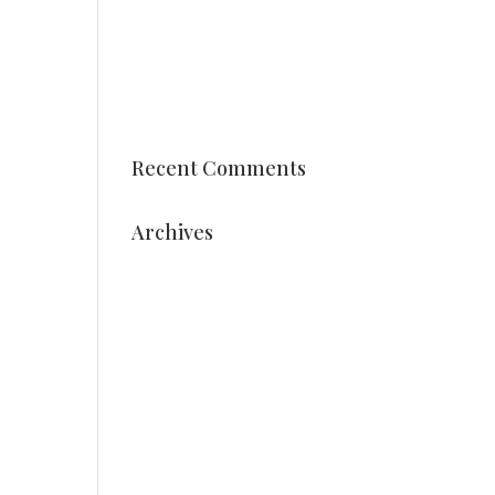
Schüler der Berufsausbildung
Vonk gestalten Arrangements
Datum Holland Dahlia Event
2025 ist bekannt
Recent Comments
Archives
August 2025
Juli 2025
Mai 2025
März 2025
Dezember 2024
Oktober 2024
September 2024