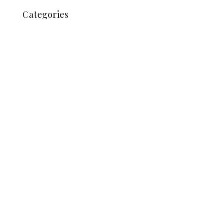
Categories
Unkategorisiert
Nachrichten
Nachrichten
News
Nieuws
News
News
Nieuws
Nieuws
Nieuws
Unkategorisiert
Nouvelles
Nouvelles