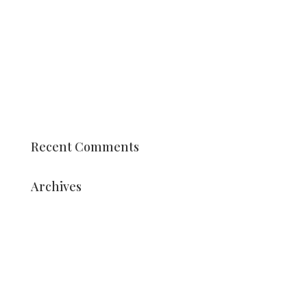
Dahlienmosaike
Lernen Sie Pien Valk kennen
Corso-Wagen und Stuhl
Schüler der Berufsausbildung Vonk gestalten
Arrangements
Datum Holland Dahlia Event 2025 ist bekannt
Recent Comments
Archives
August 2025
Juli 2025
Mai 2025
März 2025
Dezember 2024