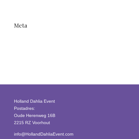
Unkategorisiert
Unkategorisiert
Meta
Anmelden
Eintrags-Feed
Kommentar-Feed
WordPress.org
Holland Dahlia Event
Postadres:
Oude Herenweg 16B
2215 RZ Voorhout
info@HollandDahliaEvent.com