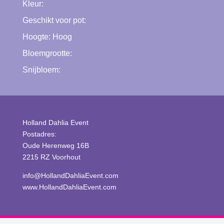
Kleur:
Geschikt voor pot:
Hoogte:
Hoog
Bloemgrootte:
Snijbloem:
Holland Dahlia Event
Postadres:
Oude Herenweg 16B
2215 RZ Voorhout
info@HollandDahliaEvent.com
www.HollandDahliaEvent.com