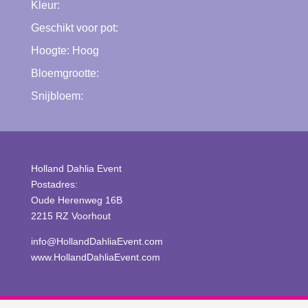
Kleur:
Geschikt voor pot:
Hoogte:
Hoog
Bloemgrootte:
Snijbloem:
Holland Dahlia Event
Postadres:
Oude Herenweg 16B
2215 RZ Voorhout
info@HollandDahliaEvent.com
www.HollandDahliaEvent.com