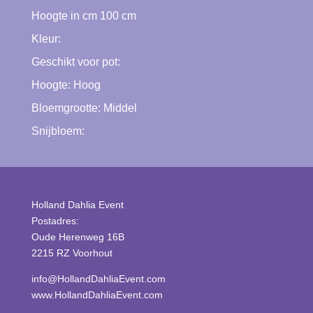
Hoogte in cm
100
cm
Kleur:
Geschikt voor pot:
Hoogte:
Hoog
Bloemgrootte:
Middel
Snijbloem:
Holland Dahlia Event
Postadres:
Oude Herenweg 16B
2215 RZ Voorhout
info@HollandDahliaEvent.com
www.HollandDahliaEvent.com