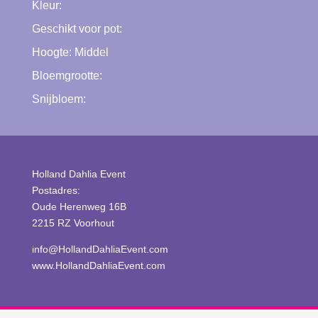
Kleur:
Geschikt voor pot:
Hoogte:
Middel
Bloemgrootte:
Snijbloem:
Holland Dahlia Event
Postadres:
Oude Herenweg 16B
2215 RZ Voorhout
info@HollandDahliaEvent.com
www.HollandDahliaEvent.com