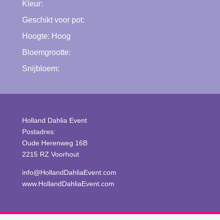
Kleur:
Geschikt voor pot:
Hoogte:
Hoog
Bloemgrootte:
Snijbloem:
Holland Dahlia Event
Postadres:
Oude Herenweg 16B
2215 RZ Voorhout
info@HollandDahliaEvent.com
www.HollandDahliaEvent.com