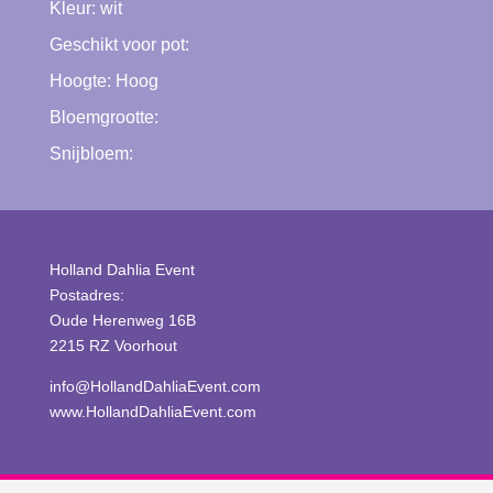
Kleur:
wit
Geschikt voor pot:
Hoogte:
Hoog
Bloemgrootte:
Snijbloem:
Holland Dahlia Event
Postadres:
Oude Herenweg 16B
2215 RZ Voorhout
info@HollandDahliaEvent.com
www.HollandDahliaEvent.com