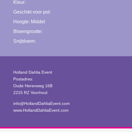
Kleur:
Geschikt voor pot:
Hoogte:
Middel
Bloemgrootte:
Snijbloem:
Holland Dahlia Event
Postadres:
Oude Herenweg 16B
2215 RZ Voorhout
info@HollandDahliaEvent.com
www.HollandDahliaEvent.com