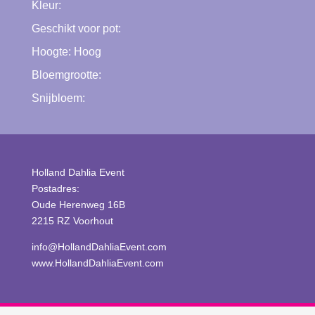
Kleur:
Geschikt voor pot:
Hoogte:
Hoog
Bloemgrootte:
Snijbloem:
Holland Dahlia Event
Postadres:
Oude Herenweg 16B
2215 RZ Voorhout
info@HollandDahliaEvent.com
www.HollandDahliaEvent.com