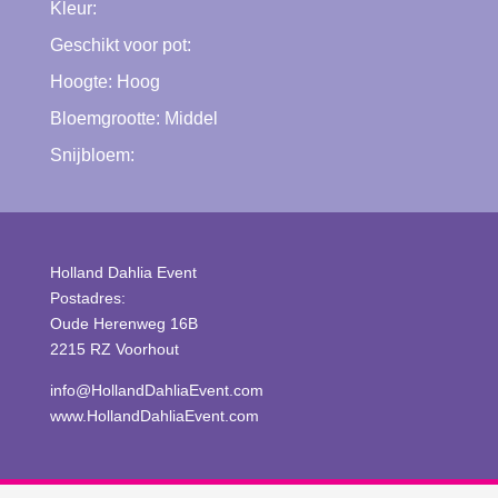
Kleur:
Geschikt voor pot:
Hoogte:
Hoog
Bloemgrootte:
Middel
Snijbloem:
Holland Dahlia Event
Postadres:
Oude Herenweg 16B
2215 RZ Voorhout
info@HollandDahliaEvent.com
www.HollandDahliaEvent.com