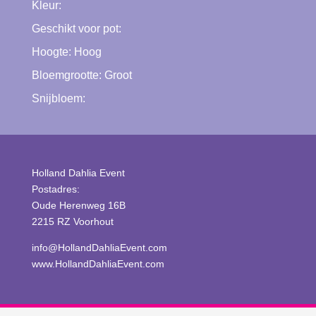
Kleur:
Geschikt voor pot:
Hoogte:
Hoog
Bloemgrootte:
Groot
Snijbloem:
Holland Dahlia Event
Postadres:
Oude Herenweg 16B
2215 RZ Voorhout
info@HollandDahliaEvent.com
www.HollandDahliaEvent.com