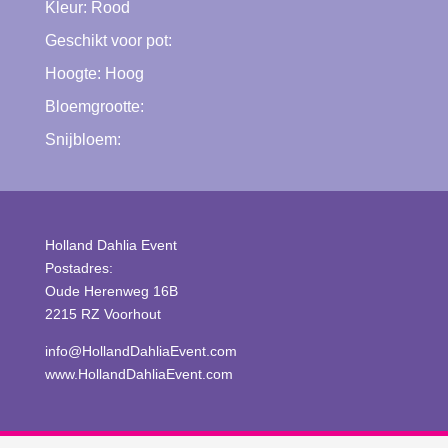
Kleur:
Rood
Geschikt voor pot:
Hoogte:
Hoog
Bloemgrootte:
Snijbloem:
Holland Dahlia Event
Postadres:
Oude Herenweg 16B
2215 RZ Voorhout
info@HollandDahliaEvent.com
www.HollandDahliaEvent.com