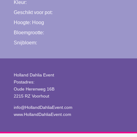
Kleur:
Geschikt voor pot:
Hoogte:
Hoog
Bloemgrootte:
Snijbloem:
Holland Dahlia Event
Postadres:
Oude Herenweg 16B
2215 RZ Voorhout
info@HollandDahliaEvent.com
www.HollandDahliaEvent.com