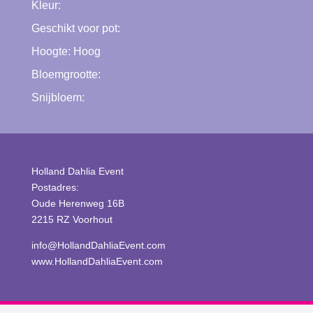
Kleur:
Geschikt voor pot:
Hoogte:
Hoog
Bloemgrootte:
Snijbloem:
Holland Dahlia Event
Postadres:
Oude Herenweg 16B
2215 RZ Voorhout
info@HollandDahliaEvent.com
www.HollandDahliaEvent.com