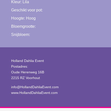
Kleur:
Lila
Geschikt voor pot:
Hoogte:
Hoog
Bloemgrootte:
Snijbloem:
Holland Dahlia Event
Postadres:
Oude Herenweg 16B
2215 RZ Voorhout
info@HollandDahliaEvent.com
www.HollandDahliaEvent.com