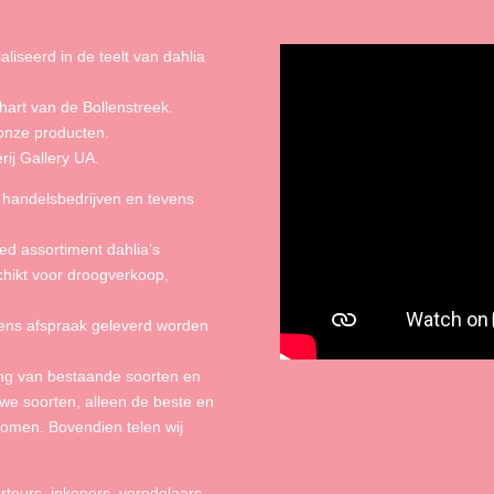
liseerd in de teelt van dahlia
 hart van de Bollenstreek.
 onze producten.
rij Gallery UA.
n handelsbedrijven en tevens
ed assortiment dahlia’s
schikt voor droogverkoop,
gens afspraak geleverd worden
ing van bestaande soorten en
uwe soorten, alleen de beste en
omen. Bovendien telen wij
rteurs, inkopers, veredelaars