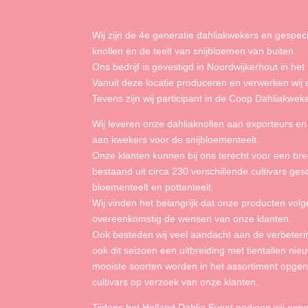
Wij zijn de 4e generatie dahliakwekers en gespecia
knollen en de teelt van snijbloemen van buiten.
Ons bedrijf is gevestigd in Noordwijkerhout in het
Vanuit deze locatie produceren en verwerken wij
Tevens zijn wij participant in de Coop Dahliakweke
Wij leveren onze dahliaknollen aan exporteurs e
aan kwekers voor de snijbloementeelt.
Onze klanten kunnen bij ons terecht voor een bre
bestaand uit circa 230 verschillende cultivars ge
bloementeelt en pottenteelt.
Wij vinden het belangrijk dat onze producten vol
overeenkomstig de wensen van onze klanten.
Ook besteden wij veel aandacht aan de verbeter
ook dit seizoen een uitbreiding met tientallen nie
mooiste soorten worden in het assortiment opgen
cultivars op verzoek van onze klanten.
Tijdens het Holland Dahlia Event nodigen wij expo