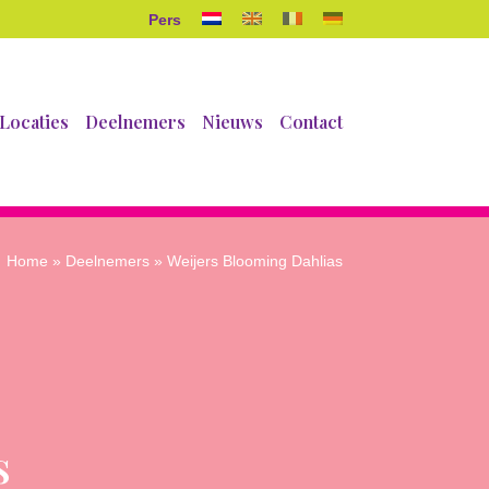
Pers
Locaties
Deelnemers
Nieuws
Contact
Home
»
Deelnemers
» Weijers Blooming Dahlias
s