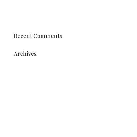
Char et siège du corso
Élèves de la formation professionnelle Vonk
arrangements stylés
Recent Comments
Archives
juillet 2026
août 2025
juillet 2025
mai 2025
mars 2025
décembre 2024
octobre 2024
septembre 2024
mars 2024