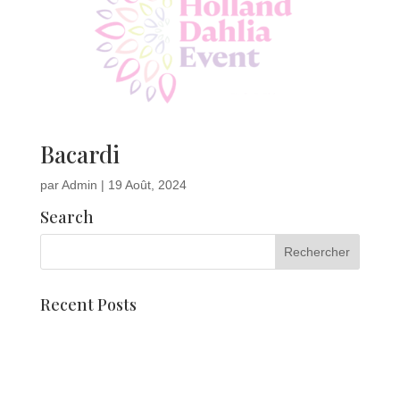
Bacardi
par
Admin
|
19 Août, 2024
Search
Recent Posts
Holland Dahlia Event viert jubileumjaar
Dahlia mozaïeken
Rencontrez Pien Valk