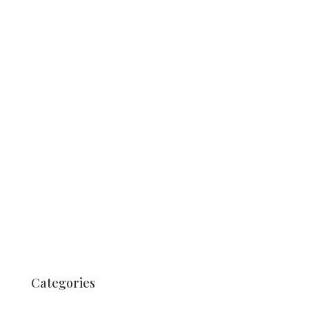
juillet 2020
juin 2020
avril 2020
août 2019
juin 2019
mai 2019
août 2018
juillet 2018
mars 2018
août 2017
juillet 2017
juin 2017
Categories
Non classifié(e)