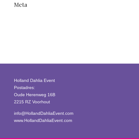
Meta
Connexion
Flux des publications
Flux des commentaires
Site de WordPress-FR
Holland Dahlia Event
Postadres:
Oude Herenweg 16B
2215 RZ Voorhout
info@HollandDahliaEvent.com
www.HollandDahliaEvent.com