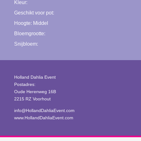
Kleur:
Geschikt voor pot:
Hoogte:
Middel
Bloemgrootte:
Snijbloem:
Holland Dahlia Event
Postadres:
Oude Herenweg 16B
2215 RZ Voorhout
info@HollandDahliaEvent.com
www.HollandDahliaEvent.com