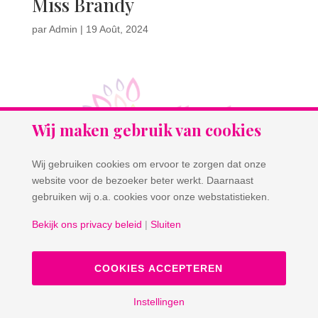
Miss Brandy
par
Admin
|
19 Août, 2024
Wij maken gebruik van cookies
Wij gebruiken cookies om ervoor te zorgen dat onze
website voor de bezoeker beter werkt. Daarnaast
gebruiken wij o.a. cookies voor onze webstatistieken.
Bekijk ons privacy beleid
|
Sluiten
Crazy Love
par
Admin
|
19 Août, 2024
COOKIES ACCEPTEREN
Instellingen