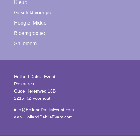
Kleur:
Geschikt voor pot:
Hoogte:
Middel
Bloemgrootte:
Snijbloem:
Holland Dahlia Event
Postadres:
Oude Herenweg 16B
2215 RZ Voorhout
info@HollandDahliaEvent.com
www.HollandDahliaEvent.com