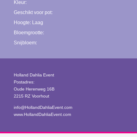
Kleur:
Geschikt voor pot:
Hoogte:
Laag
Bloemgrootte:
Snijbloem:
Holland Dahlia Event
Postadres:
Oude Herenweg 16B
2215 RZ Voorhout
info@HollandDahliaEvent.com
www.HollandDahliaEvent.com