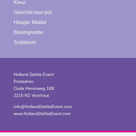
Kleur:
Geschikt voor pot:
Hoogte:
Middel
Bloemgrootte:
Snijbloem:
Holland Dahlia Event
Postadres:
Oude Herenweg 16B
2215 RZ Voorhout
info@HollandDahliaEvent.com
www.HollandDahliaEvent.com