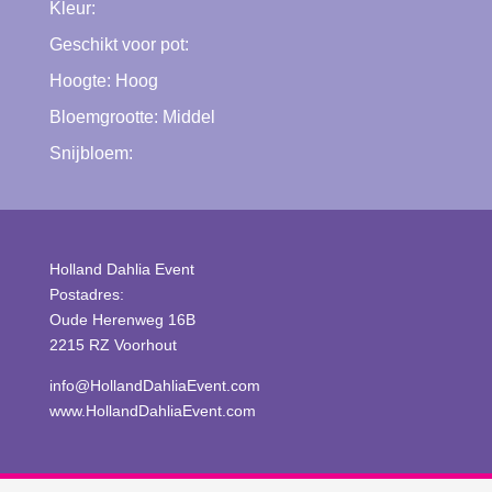
Kleur:
Geschikt voor pot:
Hoogte:
Hoog
Bloemgrootte:
Middel
Snijbloem:
Holland Dahlia Event
Postadres:
Oude Herenweg 16B
2215 RZ Voorhout
info@HollandDahliaEvent.com
www.HollandDahliaEvent.com