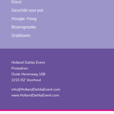
Kleur:
Geschikt voor pot:
Hoogte:
Hoog
Bloemgrootte:
Snijbloem:
Holland Dahlia Event
Postadres:
Oude Herenweg 16B
2215 RZ Voorhout
info@HollandDahliaEvent.com
www.HollandDahliaEvent.com