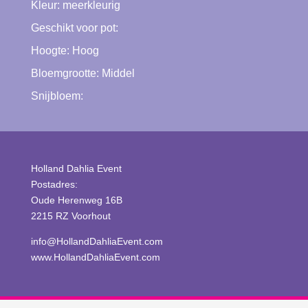
Kleur:
meerkleurig
Geschikt voor pot:
Hoogte:
Hoog
Bloemgrootte:
Middel
Snijbloem:
Holland Dahlia Event
Postadres:
Oude Herenweg 16B
2215 RZ Voorhout
info@HollandDahliaEvent.com
www.HollandDahliaEvent.com