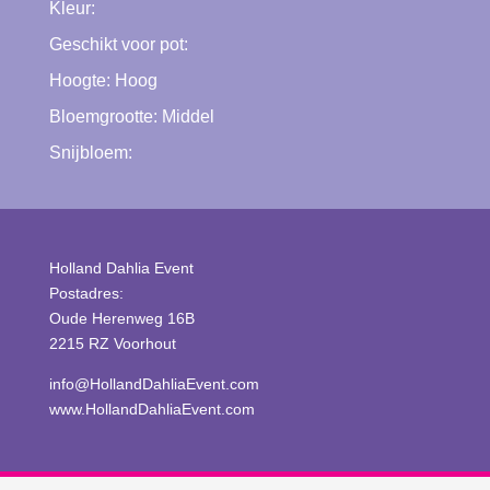
Kleur:
Geschikt voor pot:
Hoogte:
Hoog
Bloemgrootte:
Middel
Snijbloem:
Holland Dahlia Event
Postadres:
Oude Herenweg 16B
2215 RZ Voorhout
info@HollandDahliaEvent.com
www.HollandDahliaEvent.com