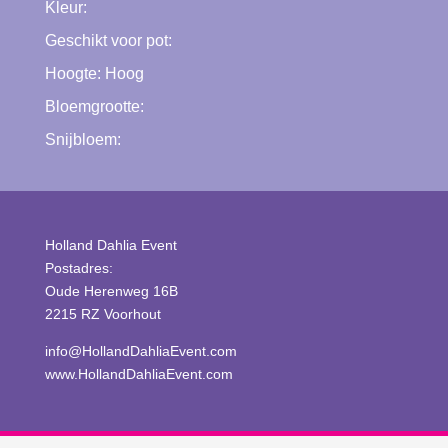
Kleur:
Geschikt voor pot:
Hoogte:
Hoog
Bloemgrootte:
Snijbloem:
Holland Dahlia Event
Postadres:
Oude Herenweg 16B
2215 RZ Voorhout
info@HollandDahliaEvent.com
www.HollandDahliaEvent.com