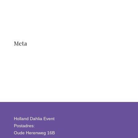
Nouvelles
Nouvelles
Non classifié(e)
Non classifié(e)
Meta
Connexion
Flux des publications
Flux des commentaires
Site de WordPress-FR
Holland Dahlia Event
Postadres:
Oude Herenweg 16B