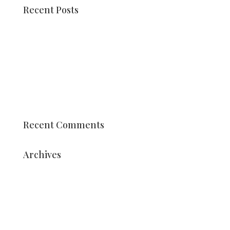
Recent Posts
Holland Dahlia Event viert jubileumjaar
Dahlia mozaïeken
Rencontrez Pien Valk
Char et siège du corso
Élèves de la formation professionnelle Vonk
arrangements stylés
Recent Comments
Archives
juillet 2026
août 2025
juillet 2025
mai 2025