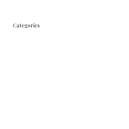
juillet 2017
juin 2017
Categories
Non classifié(e)
Nachrichten
Nachrichten
News
Nieuws
News
News
Nieuws
Nieuws
Nieuws
Non classifié(e)