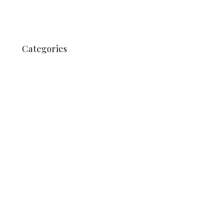
Juli 2017
Juni 2017
Categories
Unkategorisiert
Nachrichten
Nachrichten
News
News
Nieuws
News
Nieuws
Nieuws
Nieuws
Unkategorisiert