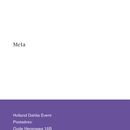
Nouvelles
Nouvelles
Unkategorisiert
Unkategorisiert
Meta
Anmelden
Eintrags-Feed
Kommentar-Feed
WordPress.org
Holland Dahlia Event
Postadres:
Oude Herenweg 16B