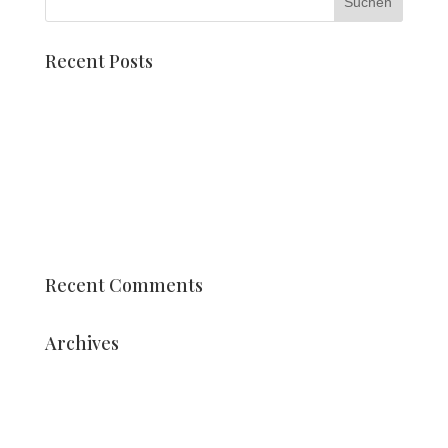
Recent Posts
Dahlienmosaike
Lernen Sie Pien Valk kennen
Corso-Wagen und Stuhl
Schüler der Berufsausbildung Vonk gestalten
Arrangements
Datum Holland Dahlia Event 2025 ist bekannt
Recent Comments
Archives
August 2025
Juli 2025
Mai 2025