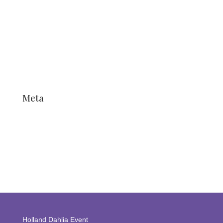
Non classifié(e)
Nouvelles
Nouvelles
Non classifié(e)
Non classifié(e)
Meta
Connexion
Flux des publications
Flux des commentaires
Site de WordPress-FR
Holland Dahlia Event