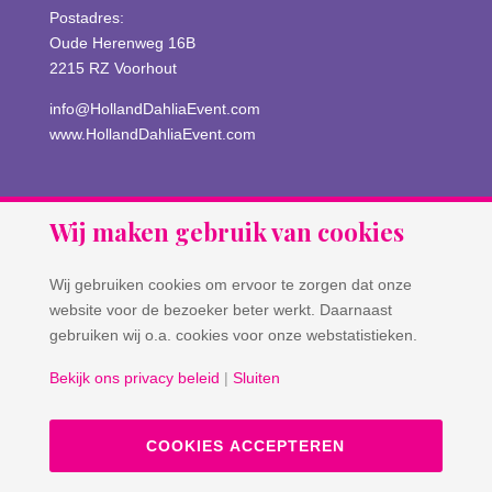
Postadres:
Oude Herenweg 16B
2215 RZ Voorhout
info@HollandDahliaEvent.com
www.HollandDahliaEvent.com
Wij maken gebruik van cookies
Wij gebruiken cookies om ervoor te zorgen dat onze
website voor de bezoeker beter werkt. Daarnaast
gebruiken wij o.a. cookies voor onze webstatistieken.
Bekijk ons privacy beleid
|
Sluiten
© Copyright 2026 Holland Dahlia Event |
Privacy
COOKIES ACCEPTEREN
statement
|
Cookie instellingen
| Ontwerp en
realisatie
ANIQ Projectorgansatie