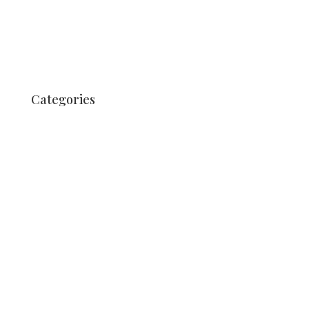
mars 2018
août 2017
juillet 2017
juin 2017
Categories
Non classifié(e)
Nachrichten
Nachrichten
Nieuws
News
News
News
Nieuws
Nieuws
Nieuws