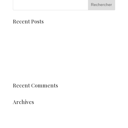
Recent Posts
Holland Dahlia Event viert jubileumjaar
Dahlia mozaïeken
Rencontrez Pien Valk
Char et siège du corso
Élèves de la formation professionnelle Vonk
arrangements stylés
Recent Comments
Archives
juillet 2026
août 2025
juillet 2025