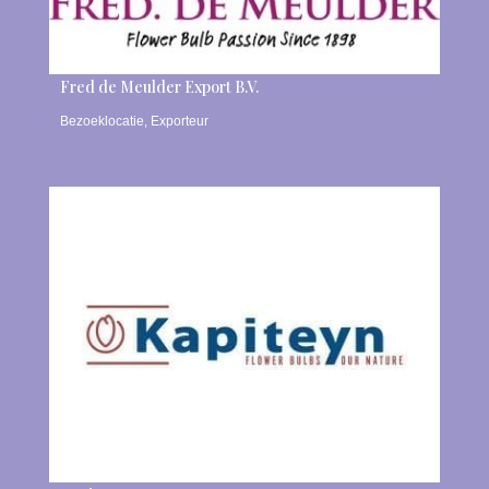
Fred de Meulder Export B.V.
Bezoeklocatie
,
Exporteur