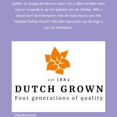
zetten ze graag de deuren open om u alles te laten zien
wat er mogelijk is op het gebied van de Dahlia. Wilt u
alvast kort kennismaken met de exporteurs van het
Holland Dahlia Event? Klik dan hieronder op de logo’s
van de bedrijven.
DutchGrown