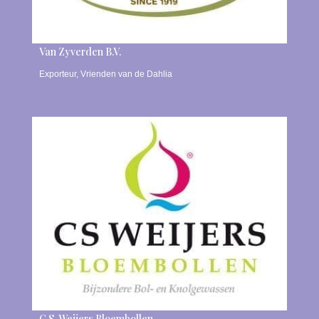
Van Zyverden B.V.
Exporteur
,
Vrienden van de Dahlia
C.S. Weijers Bloembollen