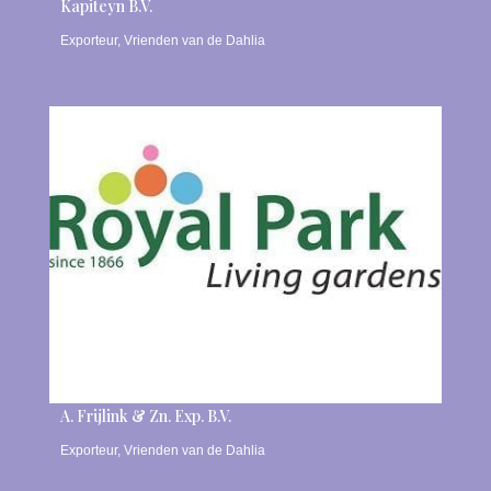
Kapiteyn B.V.
Exporteur
,
Vrienden van de Dahlia
A. Frijlink & Zn. Exp. B.V.
Exporteur
,
Vrienden van de Dahlia