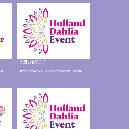
Möhlen V.O.F.
ia
Knollenkweker
,
Vrienden van de Dahlia