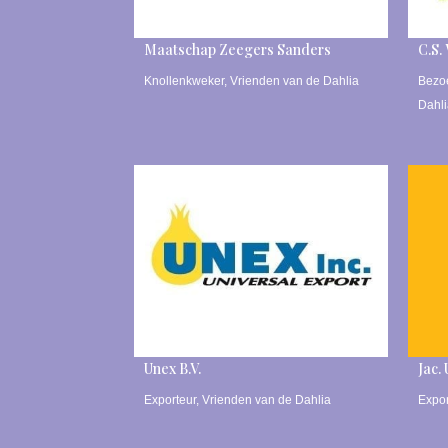
Maatschap Zeegers Sanders
C.S.
Knollenkweker
,
Vrienden van de Dahlia
Bezoe
Dahl
Unex B.V.
Jac.
Exporteur
,
Vrienden van de Dahlia
Expor