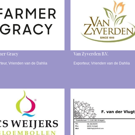
mer Gracy
Van Zyverden B.V.
teur
,
Vrienden van de Dahlia
Exporteur
,
Vrienden van de Dahlia