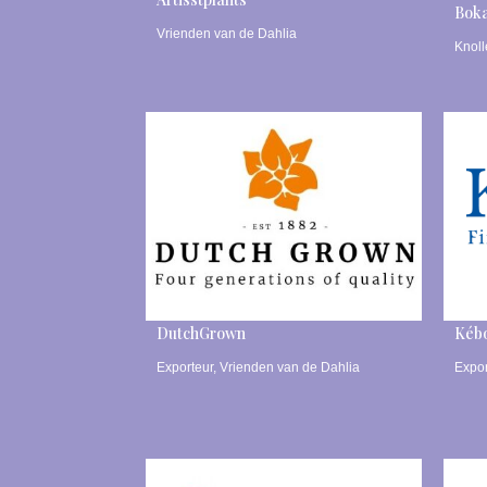
Boka
Vrienden van de Dahlia
Knol
DutchGrown
Kéb
Exporteur
,
Vrienden van de Dahlia
Expor