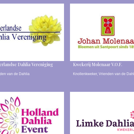
rlandse Dahlia Vereniging
Kwekerij Molenaar V.O.F.
den van de Dahlia
Knollenkweker
,
Vrienden van de Dahl