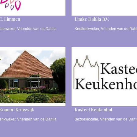
C. Limmen
Limke Dahlia B.V.
lenkweker
,
Vrienden van de Dahlia
Knollenkweker
,
Vrienden van de Dahl
 Komen-Kruiswijk
Kasteel Keukenhof
lenkweker
,
Vrienden van de Dahlia
Bezoeklocatie
,
Vrienden van de Dahl