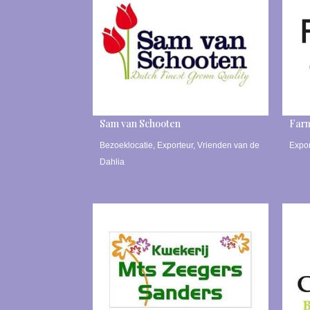
Sam van Schooten
Far
Bezoeklocatie
,
Exporteur
,
Vrienden van de
Expor
Dahlia