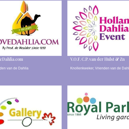
eDahlia.com
V.O.F. C.P. van der Hulst & Zn
den van de Dahlia
Knollenkweker
,
Vrienden van de Dahl