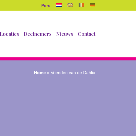
Pers
Locaties
Deelnemers
Nieuws
Contact
Home
»
Vrienden van de Dahlia