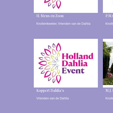
H. Mens en Zoon
P.M.
Knollenkweker
,
Vrienden van de Dahlia
Knol
Koppert Dahlia’s
M.J.
Vrienden van de Dahlia
Knol