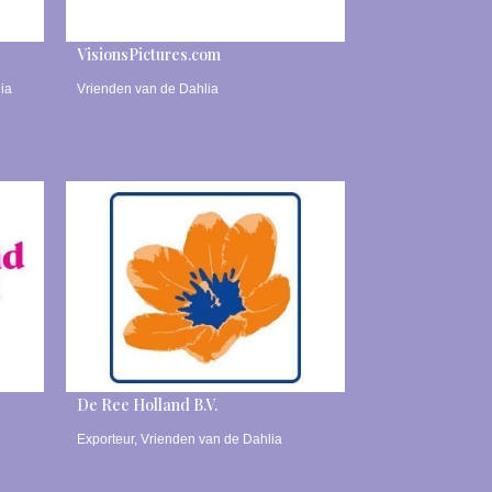
VisionsPictures.com
ia
Vrienden van de Dahlia
De Ree Holland B.V.
Exporteur
,
Vrienden van de Dahlia