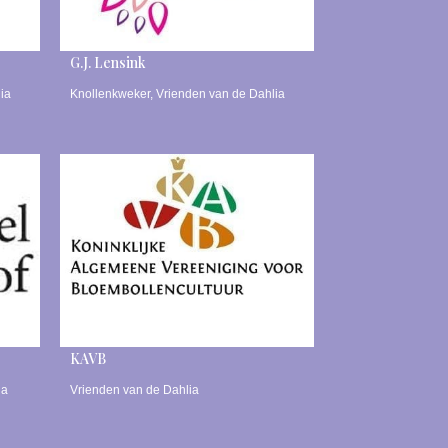
G.J. Lensink
ia
Knollenkweker
,
Vrienden van de Dahlia
KAVB
ia
Vrienden van de Dahlia