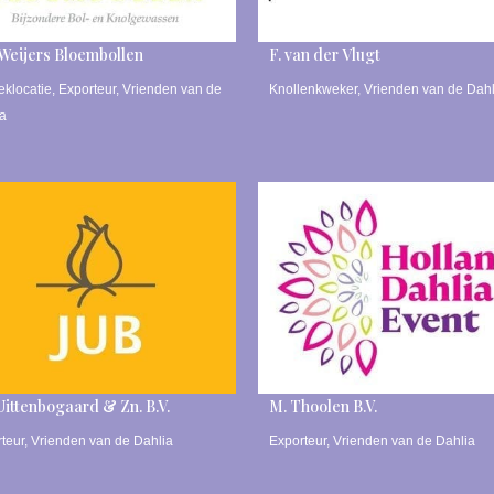
 Weijers Bloembollen
F. van der Vlugt
klocatie
,
Exporteur
,
Vrienden van de
Knollenkweker
,
Vrienden van de Dahl
ia
 Uittenbogaard & Zn. B.V.
M. Thoolen B.V.
teur
,
Vrienden van de Dahlia
Exporteur
,
Vrienden van de Dahlia